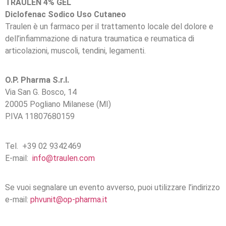
TRAULEN 4% GEL
Diclofenac Sodico Uso Cutaneo
Traulen è un farmaco per il trattamento locale del dolore e
dell’infiammazione di natura traumatica e reumatica di
articolazioni, muscoli, tendini, legamenti.
O.P. Pharma S.r.l.
Via San G. Bosco, 14
20005 Pogliano Milanese (MI)
P.IVA 11807680159
Tel. +39 02 9342469
E-mail:
info@traulen.com
Se vuoi segnalare un evento avverso, puoi utilizzare l’indirizzo
e-mail:
phvunit@op-pharma.it