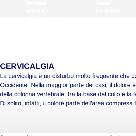
Vertebre
Cause
cervicali e
cervicalgia
tipi di cervicalgia
Sintomi
Trattamenti per
cervicalgia
la cervicalgia
CERVICALGIA
La cervicalgia è un disturbo molto frequente che co
Occidente. Nella maggior parte dei casi, il dolore
della colonna vertebrale, tra la base del collo e la t
Di solito, infatti, il dolore parte dell’area compre