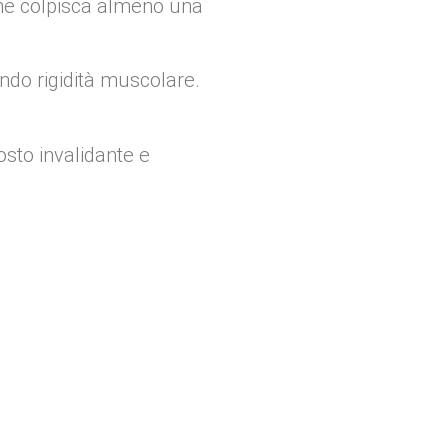
che colpisca almeno una
ando rigidità muscolare.
osto invalidante e