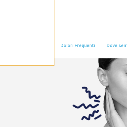
traulen.com
i
Patologie
Dolori Frequenti
Dove sent
Croniche