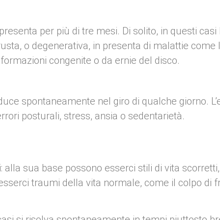
esenta per più di tre mesi. Di solito, in questi casi l
ta, o degenerativa, in presenta di malattie come l’
formazioni congenite o da ernie del disco.
riduce spontaneamente nel giro di qualche giorno. L
rori posturali, stress, ansia o sedentarietà.
: alla sua base possono esserci stili di vita scorretti
erci traumi della vita normale, come il colpo di fru
asi si risolva spontaneamente in tempi piuttosto bre