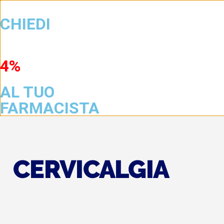
info@
CHIEDI
Traulen
4%
GEL
Home
Traumi Sportiv
AL TUO
FARMACISTA
CERVICALGIA