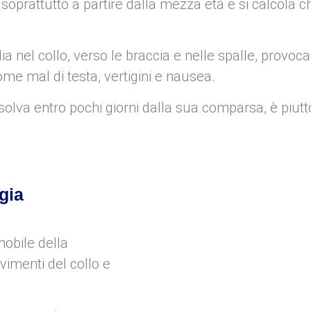
prattutto a partire dalla mezza età e si calcola 
ia nel collo, verso le braccia e nelle spalle, provoc
ome mal di testa, vertigini e nausea.
olva entro pochi giorni dalla sua comparsa, è piutt
lgia
mobile della
vimenti del collo e